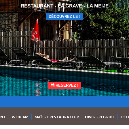
RESTAURANT - LA GRAVE - LA MEIJE
DÉCOUVREZ-LE !
RESERVEZ !
ENT
WEBCAM
MAÎTRE RESTAURATEUR
HIVER FREE-RIDE
L'ET