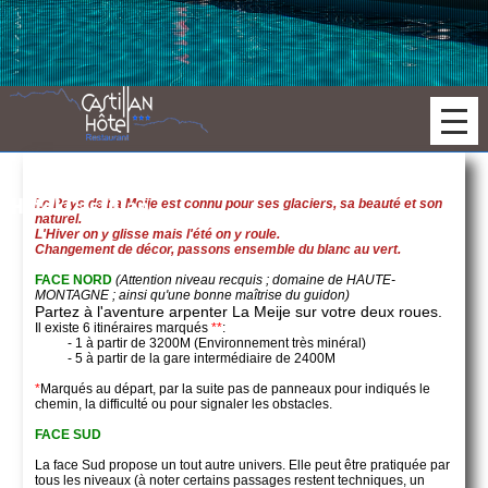
Le Pays de La Meije est connu pour ses glaciers, sa beauté et son
Hotel Castillan
naturel.
L'Hiver on y glisse mais l'été on y roule.
Changement de décor, passons ensemble du blanc au vert.
FACE NORD
(Attention niveau recquis ; domaine de HAUTE-
MONTAGNE ; ainsi qu'une bonne maîtrise du guidon)
Partez à l'aventure arpenter La Meije sur votre deux roues.
Il existe 6 itinéraires marqués
**
:
- 1 à partir de 3200M (Environnement très minéral)
- 5 à partir de la gare intermédiaire de 2400M
*
Marqués au départ, par la suite pas de panneaux pour indiqués le
chemin, la difficulté ou pour signaler les obstacles.
FACE SUD
La face Sud propose un tout autre univers. Elle peut être pratiquée par
tous les niveaux (à noter certains passages restent techniques, un